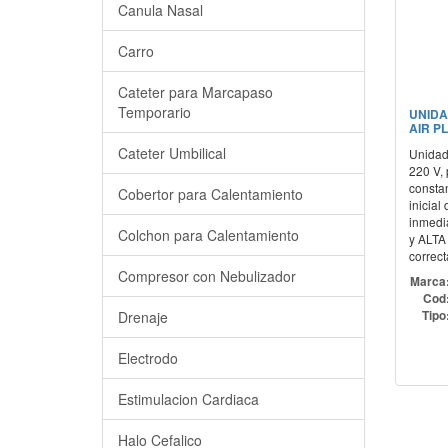
Canula Nasal
Carro
Cateter para Marcapaso
Temporario
UNIDA
AIR P
Cateter Umbilical
Unidad 
220 V, 
constan
Cobertor para Calentamiento
inicia
inmedi
Colchon para Calentamiento
y ALTA
correct
Compresor con Nebulizador
Marca
Cod
Drenaje
Tipo
Electrodo
Estimulacion Cardiaca
Halo Cefalico